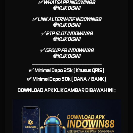
INDOWIN88 Sebagai
✅ WHATSAPP INDOWIN88
🌐
KLIK DISINI
Platform Terbaik Slot Online
✅ LINK ALTERNATIF INDOWIN88
serta Link Slot Gacor Hari ini
🌐
KLIK DISINI
✅ RTP SLOT INDOWIN88
INDOWIN88
hadir menjadi sebagai Platform Terbaik untuk Permainan Slot Online
🌐
KLIK DISINI
Khususnya di Indonesia dengan beragam pilihan judi slot online. INDOWIN88 memberikan
✅ GROUP FB INDOWIN88
pengalaman eksklusif bermain game slot dengan teknologi AI untuk prediksi RTP Live Slot
🌐
KLIK DISINI
paling Gacor Secara Akurat, Oleh karena itu menjadikan INDOWIN88 sebagai Link Slot Gacor
Hari ini terpecaya. Dalam segi pelayanan INDOWIN88 mempunyai dukungan Customer
-----------------------------------------------
Service Online 24 Jam setiap hari siap membantu serta menyediakan segala jenis
✅ Minimal Depo 25k ( Khusus QRIS )
permainan taruhan online seperti Live Casino, Poker, Taruhan Judi Bola.
✅ Minimal Depo 50k ( DANA / BANK )
Daftar Slot88 Gacor Bersama
DOWNLOAD APK KLIK GAMBAR DIBAWAH INI :
INDOWIN88 Khusus Server
Thailand
INDOWIN88 kini hadir sebagai salah satu Link Resmi Daftar Slot88 Server Thailand yang
banyak dicari oleh pencinta slot gacor. Slot88 memiliki permainan unik seru dan menarik
yang bisa dimainkan dan juga nilai maxwin sangat tinggi seperti Slot Zeus, Slot Princess,