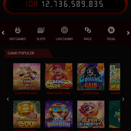
IDR
12,736,509,035
HOT GAMES
SLOTS
LIVE CASINO
RACE
TOGEL
OL
GAME POPULER
GATES OF OLYMPUS POP
BANG GACOR 1000
GOYANG GAIB
MAHJONG MAX
FORTUNE GEMS 500
DJ BOOM BOOM
SUPER ELEMENTS 2
MAHJONG WAYS