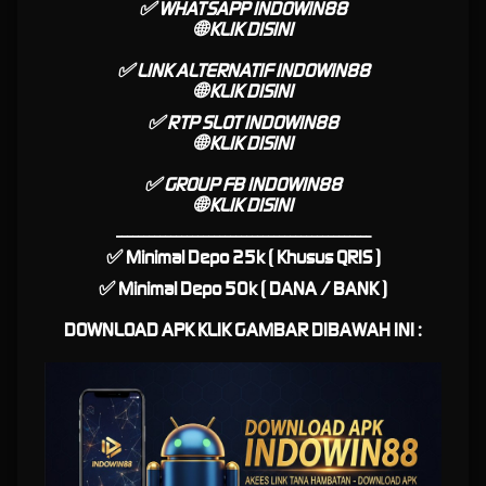
INDOWIN88 Sebagai
✅ WHATSAPP INDOWIN88
🌐
KLIK DISINI
Platform Terbaik Slot Online
✅ LINK ALTERNATIF INDOWIN88
serta Link Slot Gacor Hari ini
🌐
KLIK DISINI
✅ RTP SLOT INDOWIN88
INDOWIN88
hadir menjadi sebagai Platform Terbaik untuk Permainan Slot Online
🌐
KLIK DISINI
Khususnya di Indonesia dengan beragam pilihan judi slot online. INDOWIN88 memberikan
✅ GROUP FB INDOWIN88
pengalaman eksklusif bermain game slot dengan teknologi AI untuk prediksi RTP Live Slot
🌐
KLIK DISINI
paling Gacor Secara Akurat, Oleh karena itu menjadikan INDOWIN88 sebagai Link Slot Gacor
Hari ini terpecaya. Dalam segi pelayanan INDOWIN88 mempunyai dukungan Customer
-----------------------------------------------
Service Online 24 Jam setiap hari siap membantu serta menyediakan segala jenis
✅ Minimal Depo 25k ( Khusus QRIS )
permainan taruhan online seperti Live Casino, Poker, Taruhan Judi Bola.
✅ Minimal Depo 50k ( DANA / BANK )
Daftar Slot88 Gacor Bersama
DOWNLOAD APK KLIK GAMBAR DIBAWAH INI :
INDOWIN88 Khusus Server
Thailand
INDOWIN88 kini hadir sebagai salah satu Link Resmi Daftar Slot88 Server Thailand yang
banyak dicari oleh pencinta slot gacor. Slot88 memiliki permainan unik seru dan menarik
yang bisa dimainkan dan juga nilai maxwin sangat tinggi seperti Slot Zeus, Slot Princess,