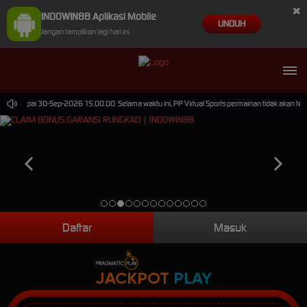
×
INDOWIN88 Aplikasi Mobile
UNDUH
Jangan tampilkan lagi hari ini
.00 sampai 30-Sep-2026 15.00.00. Selama waktu ini, PP Virtual Sports permainan tidak akan te
Daftar
Masuk
JACKPOT
PLAY