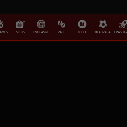
GAMES
SLOTS
LIVE CASINO
RACE
TOGEL
OLAHRAGA
CRASH 