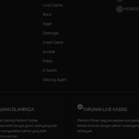
Live Casino
+62822
Race
Togel
Olahraga
Crash Game
Arcade
Poker
E-Sports
Sabung Ayam
UHAN OLAHRAGA
TARUHAN LIVE KASINO
k Gaming Platform Terbaik
Platform Pilihan bagi perusahaan-perusah
an lebih banyak game, odds yang lebih
terbaik di dunia, dengan pilihan variasi gam
an menyediakan pilihan yang lebih
terbanyak
ntuk pemain.