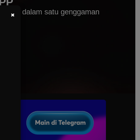
PP
rmainan dalam satu genggaman
×
8 App
stalasi