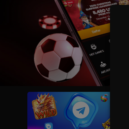
ind****9
IDR
6,962,600.00
Sugar Rush 1000
boo****5
IDR
6,085,500.00
Sweet Bonanza 1000
boo****5
IDR
5,264,000.00
Sweet Bonanza 1000
boo****5
IDR
5,174,000.00
Sweet Bonanza 1000
boo****5
IDR
4,926,000.00
Sweet Bonanza 1000