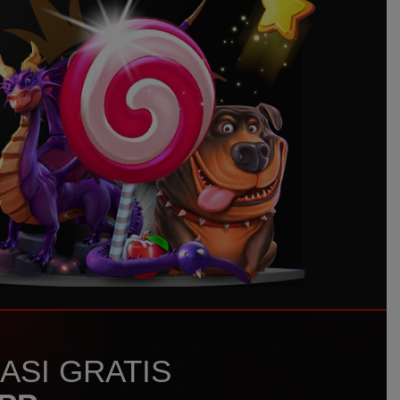
ASI GRATIS