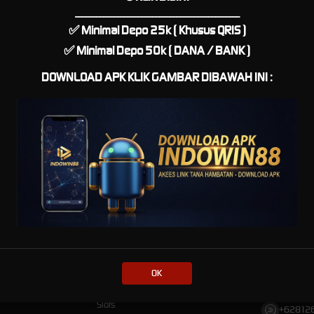
-----------------------------------------------
✅ Minimal Depo 25k ( Khusus QRIS )
✅ Minimal Depo 50k ( DANA / BANK )
ftar Slot88 Server Thailand
DOWNLOAD APK KLIK GAMBAR DIBAWAH INI :
rm Terbaik Slot Online serta Lin
line Khususnya di Indonesia dengan beragam pilihan judi slot online. INDOWIN88 memberikan penga
WIN88 sebagai Link Slot Gacor Hari ini terpecaya. Dalam segi pelayanan INDOWIN88 mempunyai du
, Taruhan Judi Bola.
a INDOWIN88 Khusus Server Thailand
and yang banyak dicari oleh pencinta slot gacor. Slot88 memiliki permainan unik seru dan menarik 
i saja untuk dapat bermain disemua permainan yang
INDOWIN88
miliki.
Kategori
Dukungan
OK
Hot Games
Indowin.
Slots
+62812