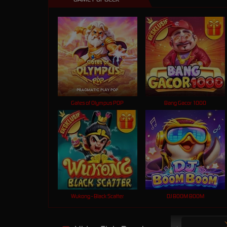
Gates of Olympus POP
Bang Gacor 1000
Wukong - Black Scatter
DJ BOOM BOOM