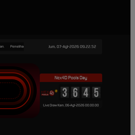
Jum, 07-Agt-2026 09.22.52
meliharaan Terjadwal: PP Virtual Sports pada 30-Jun-2026 dari 15.00.00 sampai 30-Sep-2026 15
Nex4D Pools Day
Live Draw Kam, 06-Agt-2026 00.00.00